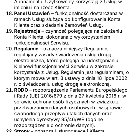
Abonamentu. Użytkownicy korzystają z Usług w
imieniu i na rzecz Klienta.
Panel Ustawień
– funkcjonalność dostarczana w
ramach Usług służąca do konfigurowania Konta
Klienta oraz składania Zamówień Usług.
Rejestracja
– czynność polegająca na założeniu
Konta Klienta, dokonana z wykorzystaniem
funkcjonalności Serwisu.
Regulamin
–
oznacza niniejszy Regulamin,
regulujący zasady świadczenia usług drogą
elektroniczną, które polegają na udostępnianiu
Kleinowi funkcjonalności Serwisu w zakresie
korzystania z Usług. Regulamin jest regulaminem, o
którym mowa w art. 8 ustawy z dnia 18 lipca 2002
r. o świadczeniu usług drogą elektroniczną.
RODO
– rozporządzenie Parlamentu Europejskiego
i Rady (UE) 2016/679 z dnia 27 kwietnia 2016 r. w
sprawie ochrony osób fizycznych w związku z
przetwarzaniem danych osobowych i w sprawie
swobodnego przepływu takich danych oraz
uchylenia dyrektywy 95/46/WE (ogólne
rozporządzenie o ochronie danych).
Strony
– oznacza Usługodawcę i Klienta.