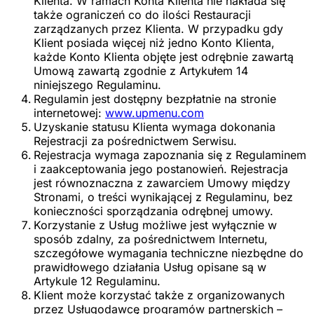
Klienta. W ramach Konta Klienta nie nakłada się
także ograniczeń
co do ilości Restauracji
zarządzanych przez Klienta. W przypadku gdy
Klient posiada więcej niż jedno Konto Klienta,
każde Konto Klienta objęte jest odrębnie zawartą
Umową zawartą zgodnie z Artykułem 14
niniejszego Regulaminu.
Regulamin jest dostępny bezpłatnie na stronie
internetowej:
www.upmenu.com
Uzyskanie statusu Klienta wymaga dokonania
Rejestracji za pośrednictwem Serwisu.
Rejestracja wymaga zapoznania się z Regulaminem
i zaakceptowania jego postanowień. Rejestracja
jest równoznaczna z zawarciem Umowy między
Stronami, o treści wynikającej z Regulaminu, bez
konieczności sporządzania odrębnej umowy.
Korzystanie z Usług możliwe jest wyłącznie w
sposób zdalny, za pośrednictwem Internetu,
szczegółowe wymagania techniczne niezbędne do
prawidłowego działania Usług opisane są w
Artykule 12 Regulaminu.
Klient może korzystać także z organizowanych
przez Usługodawcę programów partnerskich –