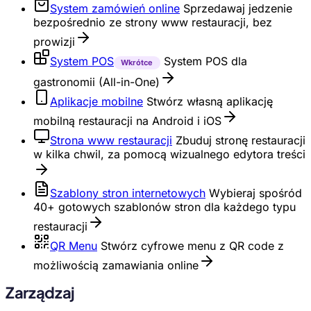
System zamówień online
Sprzedawaj jedzenie
bezpośrednio ze strony www restauracji, bez
prowizji
System POS
System POS dla
Wkrótce
gastronomii (All-in-One)
Aplikacje mobilne
Stwórz własną aplikację
mobilną restauracji na Android i iOS
Strona www restauracji
Zbuduj stronę restauracji
w kilka chwil, za pomocą wizualnego edytora treści
Szablony stron internetowych
Wybieraj spośród
40+ gotowych szablonów stron dla każdego typu
restauracji
QR Menu
Stwórz cyfrowe menu z QR code z
możliwością zamawiania online
Zarządzaj