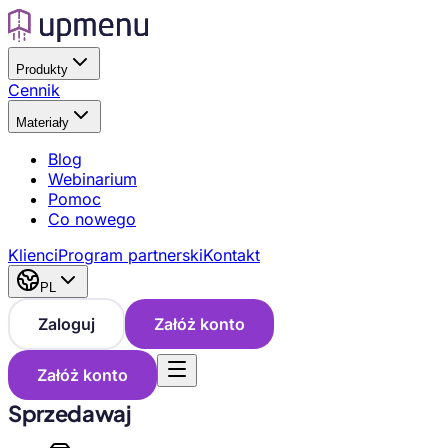
Produkty
Cennik
Materiały
Blog
Webinarium
Pomoc
Co nowego
Klienci
Program partnerski
Kontakt
PL
Zaloguj
Załóż konto
Załóż konto
Sprzedawaj