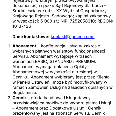
rejestrowy, w którym przechowywana jest
dokumentacja spółki: Sąd Rejonowy dla Łodzi –
Śródmieścia w Łodzi, XX Wydział Gospodarczy
Krajowego Rejestru Sądowego; kapitał zakładowy
w wysokości: 5 000 zł.; NIP: 7252058310; REGON:
10137426
Dane kontaktowe
:
kontakt@upmenu.com
Abonament
– konfiguracja Usług w zakresie
wybranych płatnych wariantów funkcjonalności
Serwisu. Abonament występuje w trzech
wariantach BASIC, STANDARD i PREMIUM.
Abonament wymaga opłacenia Opłaty
Abonamentowej w wysokości określonej w
Cenniku. Abonament wybierany jest przez Klienta
w Panelu Ustawień i może być modyfikowany w
ramach Zamówień Usług na zasadach opisanych w
Regulaminie.
Cennik –
oferta handlowa Usługodawcy
przedstawiająca możliwe do wyboru płatne Usługi
– Abonament oraz Dodatkowe Usługi. Cennik
prezentowany jest na stronach Serwisu. Cennik