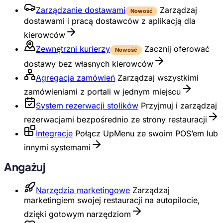
Zarządzanie dostawami
Zarządzaj
Nowość
dostawami i pracą dostawców z aplikacją dla
kierowców
Zewnętrzni kurierzy
Zacznij oferować
Nowość
dostawy bez własnych kierowców
Agregacja zamówień
Zarządzaj wszystkimi
zamówieniami z portali w jednym miejscu
System rezerwacji stolików
Przyjmuj i zarządzaj
rezerwacjami bezpośrednio ze strony restauracji
Integracje
Połącz UpMenu ze swoim POS’em lub
innymi systemami
Angażuj
Narzędzia marketingowe
Zarządzaj
marketingiem swojej restauracji na autopilocie,
dzięki gotowym narzędziom