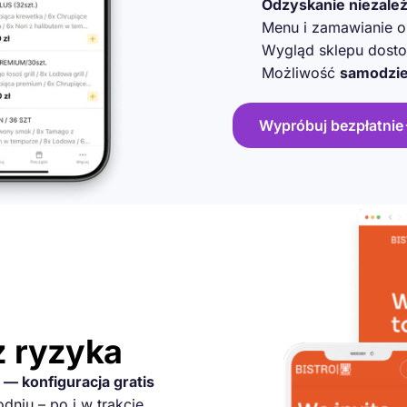
Odzyskanie niezale
Menu i zamawianie on
Wygląd sklepu dostos
Możliwość
samodzie
Wypróbuj bezpłatnie
z ryzyka
— konfiguracja gratis
dniu – po i w trakcie