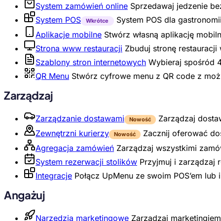
System zamówień online
Sprzedawaj jedzenie bez
System POS
System POS dla gastronomii
Wkrótce
Aplikacje mobilne
Stwórz własną aplikację mobilną
Strona www restauracji
Zbuduj stronę restauracji
Szablony stron internetowych
Wybieraj spośród 4
QR Menu
Stwórz cyfrowe menu z QR code z możl
Zarządzaj
Zarządzanie dostawami
Zarządzaj dosta
Nowość
Zewnętrzni kurierzy
Zacznij oferować d
Nowość
Agregacja zamówień
Zarządzaj wszystkimi zamów
System rezerwacji stolików
Przyjmuj i zarządzaj 
Integracje
Połącz UpMenu ze swoim POS’em lub 
Angażuj
Narzędzia marketingowe
Zarządzaj marketingiem 