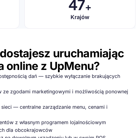
47
+
Krajów
 dostajesz uruchamiając
 online z UpMenu?
dostępnością dań — szybkie wyłączanie brakujących
w ze zgodami marketingowymi i możliwością ponownej
j sieci — centralne zarządzanie menu, cenami i
lientów z własnym programem lojalnościowym
ach dla obcokrajowców
sz na dowolnym urządzeniu lub w swoim POS