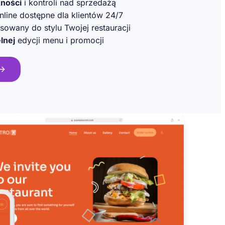
żności
i kontroli nad sprzedażą
line dostępne dla klientów 24/7
owany do stylu Twojej restauracji
lnej
edycji menu i promocji