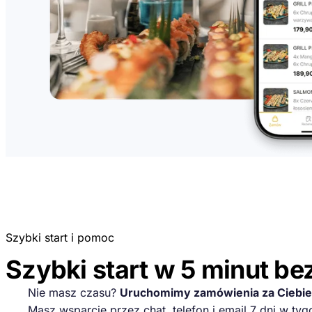
Szybki start i pomoc
Szybki start w 5 minut be
Nie masz czasu?
Uruchomimy zamówienia za Ciebie 
Masz wsparcie przez chat, telefon i email 7 dni w tygo