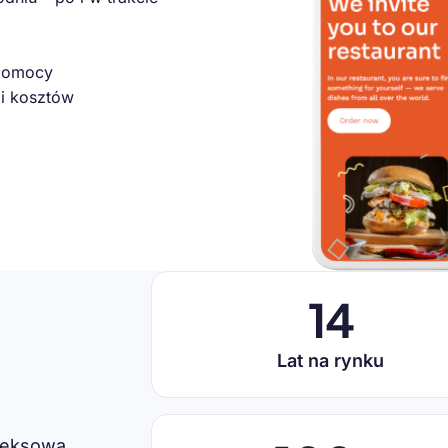
 pomocy
 i kosztów
14
Lat na rynku
leksową