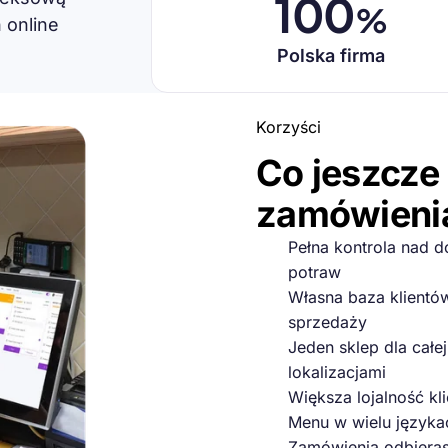
100
%
 online
Polska firma
Korzyści
Co jeszcze
zamówienia
Pełna kontrola nad 
potraw
Własna baza klientó
sprzedaży
Jeden sklep dla całe
lokalizacjami
Większa lojalność k
Menu w wielu język
Zamówienia odbiera