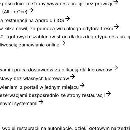
pośrednio ze strony www restauracji, bez prowizji
 (All-in-One)
 restauracji na Android i iOS
 w kilka chwil, za pomocą wizualnego edytora treści
0+ gotowych szablonów stron dla każdego typu restauracj
iwością zamawiania online
wami i pracą dostawców z aplikacją dla kierowców
ostawy bez własnych kierowców
ieniami z portali w jednym miejscu
rezerwacjami bezpośrednio ze strony restauracji
innymi systemami
swojej restauracji na autopilocie, dzięki gotowym narzęd