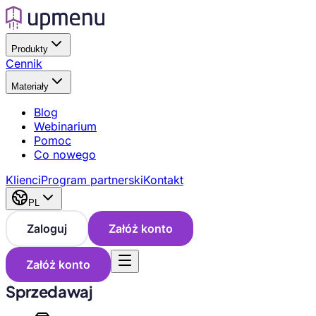
Produkty
Cennik
Materiały
Blog
Webinarium
Pomoc
Co nowego
Klienci
Program partnerski
Kontakt
PL
Zaloguj
Załóż konto
Załóż konto
Sprzedawaj