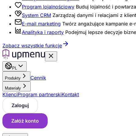
Program lojalnościowy
Buduj lojalność i powta
System CRM
Zarządzaj danymi i relacjami z klie
E-mail marketing
Twórz angażujące kampanie e-m
Analityka i raporty
Podejmuj lepsze decyzje bizne
Zobacz wszystkie funkcje
PL
Cennik
Produkty
Materiały
Klienci
Program partnerski
Kontakt
Zaloguj
Załóż konto