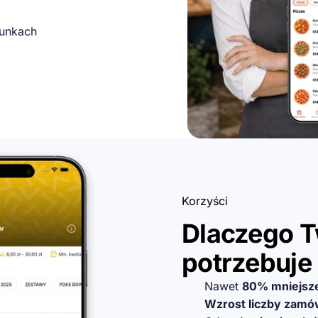
runkach
Korzyści
Dlaczego T
potrzebuje
Nawet
80% mniejsze
Wzrost liczby zamó