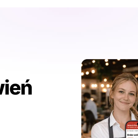
ień
auracji