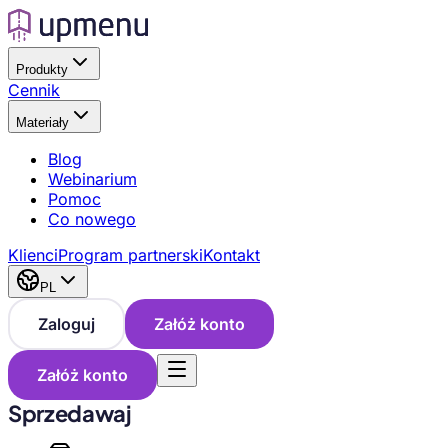
Produkty
Cennik
Materiały
Blog
Webinarium
Pomoc
Co nowego
Klienci
Program partnerski
Kontakt
PL
Zaloguj
Załóż konto
Załóż konto
Sprzedawaj