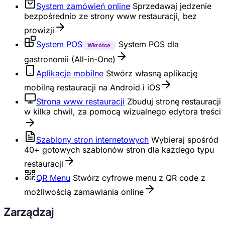
System zamówień online
Sprzedawaj jedzenie
bezpośrednio ze strony www restauracji, bez
prowizji
System POS
System POS dla
Wkrótce
gastronomii (All-in-One)
Aplikacje mobilne
Stwórz własną aplikację
mobilną restauracji na Android i iOS
Strona www restauracji
Zbuduj stronę restauracji
w kilka chwil, za pomocą wizualnego edytora treści
Szablony stron internetowych
Wybieraj spośród
40+ gotowych szablonów stron dla każdego typu
restauracji
QR Menu
Stwórz cyfrowe menu z QR code z
możliwością zamawiania online
Zarządzaj