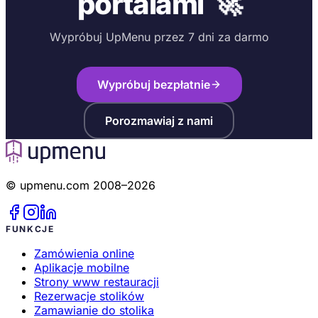
portalami
Wypróbuj UpMenu przez 7 dni za darmo
Wypróbuj bezpłatnie
Porozmawiaj z nami
© upmenu.com 2008–2026
FUNKCJE
Zamówienia online
Aplikacje mobilne
Strony www restauracji
Rezerwacje stolików
Zamawianie do stolika