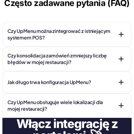
Często zadawane pytania (FAQ)
Czy UpMenu można zintegrować z istniejącym
systemem POS?
Czy konsolidacja zamówień zmniejszy liczbę
błędów w mojej restauracji?
Jak długo trwa konfiguracja UpMenu?
Czy UpMenu obsługuje wiele lokalizacji dla
mojej restauracji?
Włącz integrację z
🚀