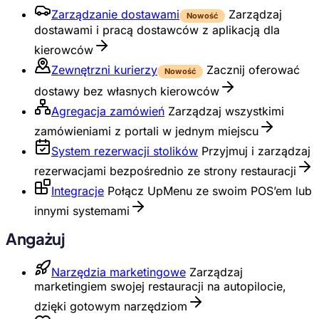
Zarządzanie dostawami
Zarządzaj
Nowość
dostawami i pracą dostawców z aplikacją dla
kierowców
Zewnętrzni kurierzy
Zacznij oferować
Nowość
dostawy bez własnych kierowców
Agregacja zamówień
Zarządzaj wszystkimi
zamówieniami z portali w jednym miejscu
System rezerwacji stolików
Przyjmuj i zarządzaj
rezerwacjami bezpośrednio ze strony restauracji
Integracje
Połącz UpMenu ze swoim POS’em lub
innymi systemami
Angażuj
Narzędzia marketingowe
Zarządzaj
marketingiem swojej restauracji na autopilocie,
dzięki gotowym narzędziom