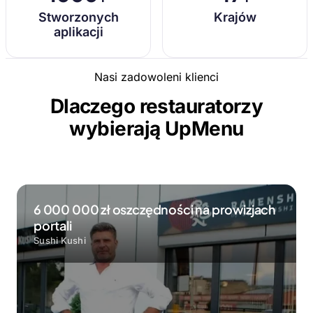
Stworzonych
Krajów
aplikacji
Nasi zadowoleni klienci
Dlaczego restauratorzy
wybierają UpMenu
6 000 000 zł oszczędności na prowizjach
portali
Sushi Kushi