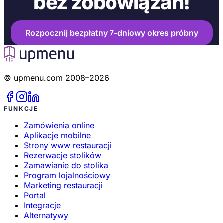
bez zobowiązań!
Rozpocznij bezpłatny 7-dniowy okres próbny
© upmenu.com 2008–2026
FUNKCJE
Zamówienia online
Aplikacje mobilne
Strony www restauracji
Rezerwacje stolików
Zamawianie do stolika
Program lojalnościowy
Marketing restauracji
Portal
Integracje
Alternatywy