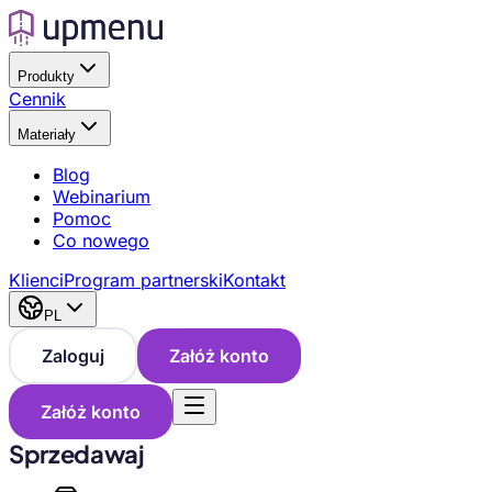
Produkty
Cennik
Materiały
Blog
Webinarium
Pomoc
Co nowego
Klienci
Program partnerski
Kontakt
PL
Zaloguj
Załóż konto
Załóż konto
Sprzedawaj