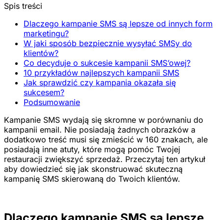
Spis treści
Dlaczego kampanie SMS są lepsze od innych form
marketingu?
W jaki sposób bezpiecznie wysyłać SMSy do
klientów?
Co decyduje o sukcesie kampanii SMS’owej?
10 przykładów najlepszych kampanii SMS
Jak sprawdzić czy kampania okazała się
sukcesem?
Podsumowanie
Kampanie SMS wydają się skromne w porównaniu do
kampanii email. Nie posiadają żadnych obrazków a
dodatkowo treść musi się zmieścić w 160 znakach, ale
posiadają inne atuty, które mogą pomóc Twojej
restauracji zwiększyć sprzedaż. Przeczytaj ten artykuł
aby dowiedzieć się jak skonstruować skuteczną
kampanię SMS skierowaną do Twoich klientów.
Dlaczego kampanie SMS są lepsze