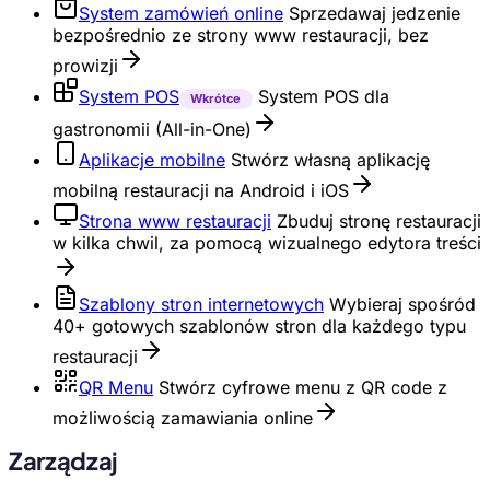
System zamówień online
Sprzedawaj jedzenie
bezpośrednio ze strony www restauracji, bez
prowizji
System POS
System POS dla
Wkrótce
gastronomii (All-in-One)
Aplikacje mobilne
Stwórz własną aplikację
mobilną restauracji na Android i iOS
Strona www restauracji
Zbuduj stronę restauracji
w kilka chwil, za pomocą wizualnego edytora treści
Szablony stron internetowych
Wybieraj spośród
40+ gotowych szablonów stron dla każdego typu
restauracji
QR Menu
Stwórz cyfrowe menu z QR code z
możliwością zamawiania online
Zarządzaj