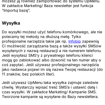
możesz ją również zaimportować do systemu UpMenu.
W zakładce Marketing/ Baza newsletter jest funkcja
“Importuj bazę”.
Wysyłka
Do wysyłki możesz użyć telefonu komórkowego, ale nie
polecamy tej metody na dłuższą metę. Tylko
profesjonalne narzędzia takie jak np.
Infobip
zapewnią
Ci możliwość zarządzania bazą a także wysyłki SMSów
wysyłanych z nazwą restauracji a nie numerem telefonu.
Jeśli wysyłasz SMS’y z prywatnego telefonu klienci
mogą go zablokować albo dzwonić na ten numer aby o
coś zapytać. Jeśli używasz profesjonalnego narzędzia
jako nadawca pojawi im się nazwa Twojej restauracji (do
11 znaków, bez polskich liter).
Jeśli używasz UpMenu taka wysyłka zajmuje zaledwie
chwilę. Wystarczy wpisać treść SMS’a i ustawić datę i
czas wysyłki. W zakładce Marketing/ Kampanie SMS.
Tworzone kampanie są wysyłane do Bazy newslettera.