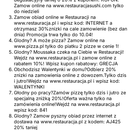
Zamow online na www.restauracjasushi.com tylko
do niedzieli
Zamow obiad online w Restauracji na
www.restauracja.pl i wpisz kod: INTERNET a
otrzymasz 30%znizki na cale zamowienie (bez dan
dnia) Promocja trwa tylko do 10.04!
Glodny? A może pizza? Zamow online na
www.pizza.pl tylko do piatku 2 pizze w cenie 1!
Glodny? Moussaka czeka na Ciebie w Restauracji!
Wejdz na www.restauracja.pl i zamow online z
rabatem 10%! Wpisz kupon rabatowy: GRECJA
Obchodzisz Walentynki w domu?Odbierz 20%
znizki na zamowienia online z dowozem.Tylko dzis
i jutro!Wejdz na www.restauracja.pl i wpisz kod:
WALENTYNKI
Głodny po pracy?Zamów pizzę tylko dzis i jutro ze
specjalną zniżką 20%!Oferta ważna tylko na
zamówienia online!Wejdź na www.restauracja.pl
wpisz kod: 841
Glodny? Zamow pyszny obiad przez internet z
dostawa na www.restauracja.pl z kodem: AJ425
20% taniej