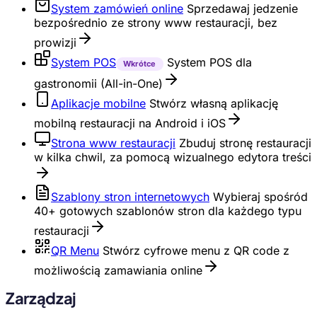
System zamówień online
Sprzedawaj jedzenie
bezpośrednio ze strony www restauracji, bez
prowizji
System POS
System POS dla
Wkrótce
gastronomii (All-in-One)
Aplikacje mobilne
Stwórz własną aplikację
mobilną restauracji na Android i iOS
Strona www restauracji
Zbuduj stronę restauracji
w kilka chwil, za pomocą wizualnego edytora treści
Szablony stron internetowych
Wybieraj spośród
40+ gotowych szablonów stron dla każdego typu
restauracji
QR Menu
Stwórz cyfrowe menu z QR code z
możliwością zamawiania online
Zarządzaj