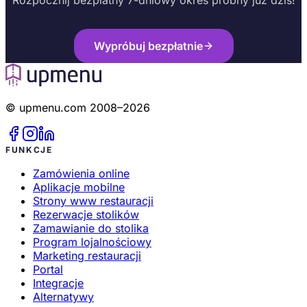
Rozpocznij bezpłatny 7-dniowy okres próbny już dziś!
Wypróbuj bezpłatnie
© upmenu.com 2008–2026
FUNKCJE
Zamówienia online
Aplikacje mobilne
Strony www restauracji
Rezerwacje stolików
Zamawianie do stolika
Program lojalnościowy
Marketing restauracji
Portal
Integracje
Alternatywy