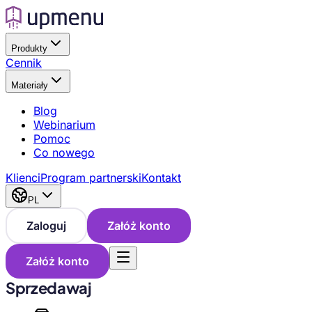
Produkty
Cennik
Materiały
Blog
Webinarium
Pomoc
Co nowego
Klienci
Program partnerski
Kontakt
PL
Zaloguj
Załóż konto
Załóż konto
Sprzedawaj