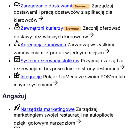
Zarządzanie dostawami
Zarządzaj
Nowość
dostawami i pracą dostawców z aplikacją dla
kierowców
Zewnętrzni kurierzy
Zacznij oferować
Nowość
dostawy bez własnych kierowców
Agregacja zamówień
Zarządzaj wszystkimi
zamówieniami z portali w jednym miejscu
System rezerwacji stolików
Przyjmuj i zarządzaj
rezerwacjami bezpośrednio ze strony restauracji
Integracje
Połącz UpMenu ze swoim POS’em lub
innymi systemami
Angażuj
Narzędzia marketingowe
Zarządzaj
marketingiem swojej restauracji na autopilocie,
dzięki gotowym narzędziom