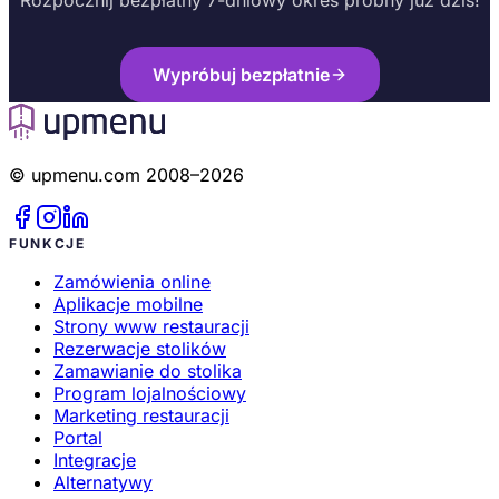
Rozpocznij bezpłatny 7-dniowy okres próbny już dziś!
Wypróbuj bezpłatnie
© upmenu.com 2008–2026
FUNKCJE
Zamówienia online
Aplikacje mobilne
Strony www restauracji
Rezerwacje stolików
Zamawianie do stolika
Program lojalnościowy
Marketing restauracji
Portal
Integracje
Alternatywy