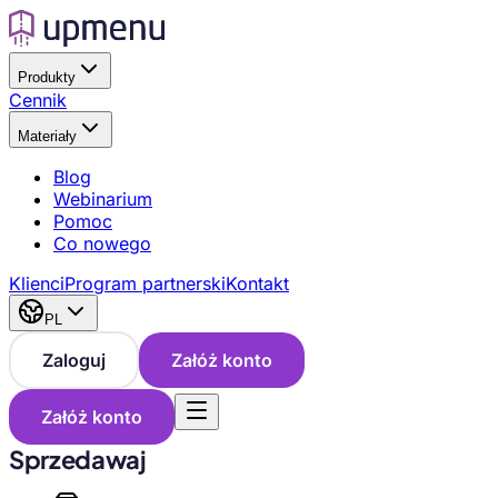
Produkty
Cennik
Materiały
Blog
Webinarium
Pomoc
Co nowego
Klienci
Program partnerski
Kontakt
PL
Zaloguj
Załóż konto
Załóż konto
Sprzedawaj