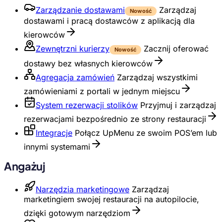
Zarządzanie dostawami
Zarządzaj
Nowość
dostawami i pracą dostawców z aplikacją dla
kierowców
Zewnętrzni kurierzy
Zacznij oferować
Nowość
dostawy bez własnych kierowców
Agregacja zamówień
Zarządzaj wszystkimi
zamówieniami z portali w jednym miejscu
System rezerwacji stolików
Przyjmuj i zarządzaj
rezerwacjami bezpośrednio ze strony restauracji
Integracje
Połącz UpMenu ze swoim POS’em lub
innymi systemami
Angażuj
Narzędzia marketingowe
Zarządzaj
marketingiem swojej restauracji na autopilocie,
dzięki gotowym narzędziom