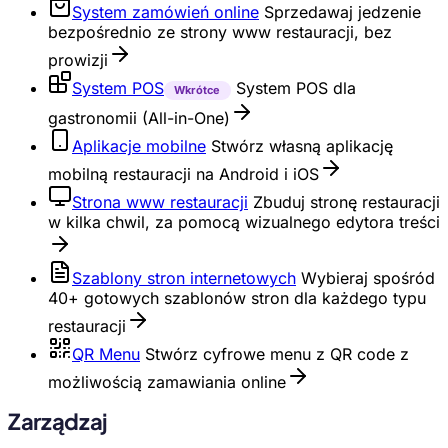
System zamówień online
Sprzedawaj jedzenie
bezpośrednio ze strony www restauracji, bez
prowizji
System POS
System POS dla
Wkrótce
gastronomii (All-in-One)
Aplikacje mobilne
Stwórz własną aplikację
mobilną restauracji na Android i iOS
Strona www restauracji
Zbuduj stronę restauracji
w kilka chwil, za pomocą wizualnego edytora treści
Szablony stron internetowych
Wybieraj spośród
40+ gotowych szablonów stron dla każdego typu
restauracji
QR Menu
Stwórz cyfrowe menu z QR code z
możliwością zamawiania online
Zarządzaj