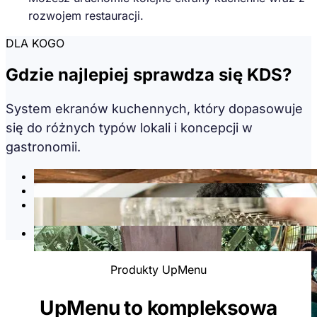
rozwojem restauracji.
DLA KOGO
Gdzie najlepiej sprawdza się KDS?
System ekranów kuchennych, który dopasowuje
się do różnych typów lokali i koncepcji w
gastronomii.
Restauracje full-service
Fast food i bary szybkiej obsługi
Sieci restauracji oraz lokale z dużą liczbą
zamówień
Restauracje z zamówieniami online i dostawą
Produkty UpMenu
UpMenu to kompleksowa