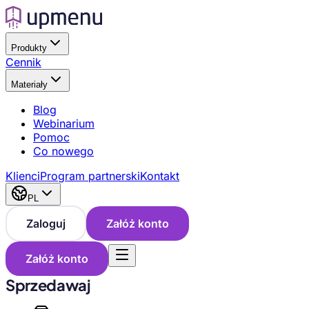
Produkty
Cennik
Materiały
Blog
Webinarium
Pomoc
Co nowego
Klienci
Program partnerski
Kontakt
PL
Zaloguj
Załóż konto
Załóż konto
Sprzedawaj