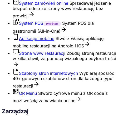
System zamówień online
Sprzedawaj jedzenie
bezpośrednio ze strony www restauracji, bez
prowizji
System POS
System POS dla
Wkrótce
gastronomii (All-in-One)
Aplikacje mobilne
Stwórz własną aplikację
mobilną restauracji na Android i iOS
Strona www restauracji
Zbuduj stronę restauracji
w kilka chwil, za pomocą wizualnego edytora treści
Szablony stron internetowych
Wybieraj spośród
40+ gotowych szablonów stron dla każdego typu
restauracji
QR Menu
Stwórz cyfrowe menu z QR code z
możliwością zamawiania online
Zarządzaj