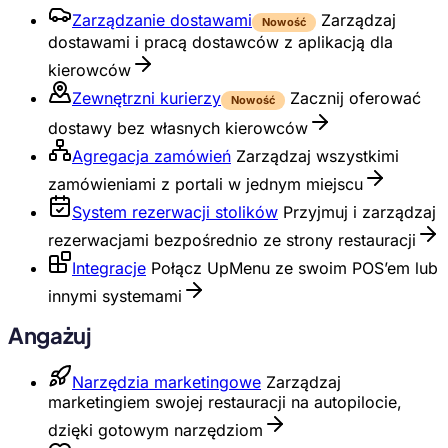
Zarządzanie dostawami
Zarządzaj
Nowość
dostawami i pracą dostawców z aplikacją dla
kierowców
Zewnętrzni kurierzy
Zacznij oferować
Nowość
dostawy bez własnych kierowców
Agregacja zamówień
Zarządzaj wszystkimi
zamówieniami z portali w jednym miejscu
System rezerwacji stolików
Przyjmuj i zarządzaj
rezerwacjami bezpośrednio ze strony restauracji
Integracje
Połącz UpMenu ze swoim POS’em lub
innymi systemami
Angażuj
Narzędzia marketingowe
Zarządzaj
marketingiem swojej restauracji na autopilocie,
dzięki gotowym narzędziom