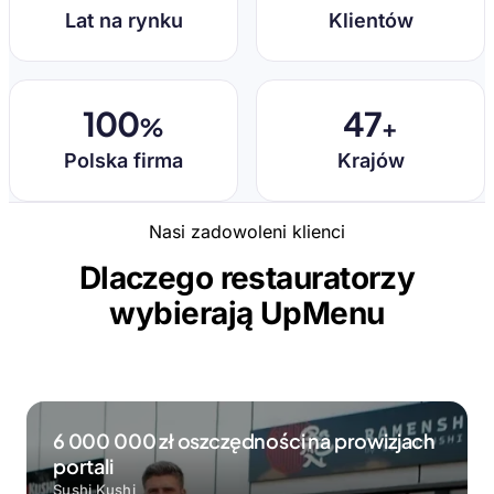
Lat na rynku
Klientów
100
47
%
+
Polska firma
Krajów
Nasi zadowoleni klienci
Dlaczego restauratorzy
wybierają UpMenu
6 000 000 zł oszczędności na prowizjach
portali
Sushi Kushi