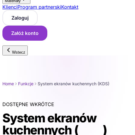
Materiały
Klienci
Program partnerski
Kontakt
Zaloguj
Załóż konto
Wstecz
Home
Funkcje
System ekranów kuchennych (KDS)
DOSTĘPNE WKRÓTCE
System ekranów
kuchennych (
KDS
)